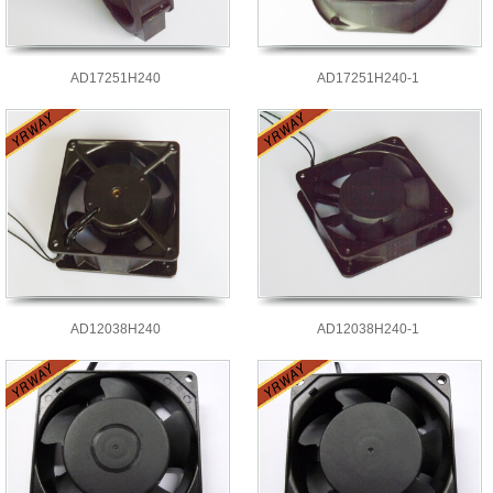
AD17251H240
AD17251H240-1
AD12038H240
AD12038H240-1