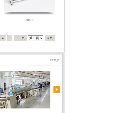
F88430
4
5
下一页
末页
>>更多