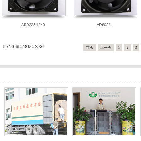
AD9225H240
AD8038H
共74条
每页18条
页次3/4
首页
上一页
1
2
3