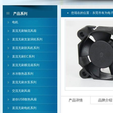
您现在的位置：
东莞市有为电
产品系列
电机
直流无刷轴流风扇
直流无刷支架涡轮系列
直流无刷鼓风机系列
直流无刷EC系列
直流无刷横流扇系列
水冷散热器系列
直流无刷水泵系列
交流无刷风扇
迷你USB散热风扇
产品详情
品牌介绍
直流无刷电机系列